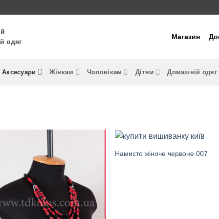
ий
Магазин
До
й одяг
Аксесуари
Жінкам
Чоловікам
Дітям
Домашній одяг
Намисто жіноче червоне 007