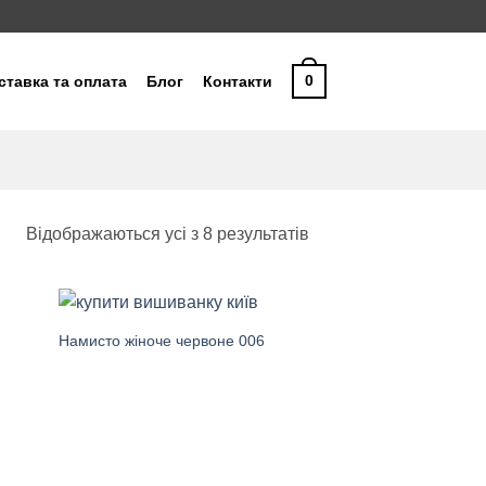
Співробітництво
0
ставка та оплата
Блог
Контакти
Sorted
Відображаються усі з 8 результатів
by
latest
Намисто жіноче червоне 006