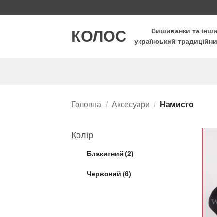
Пропустити
КОЛОС
Вишиванки та інш
український традиційни
Головна
/
Аксесуари
/
Намисто
Колір
Блакитний
(2)
Червоний
(6)