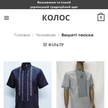
Пропустити
Вишиванки та інший
український традиційний одяг
КОЛОС
0
Головна
/
Чоловікам
/
Вишиті теніски
ФІЛЬТР