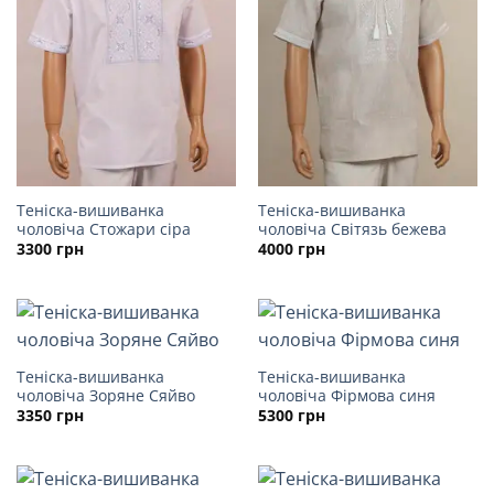
Теніска-вишиванка
Теніска-вишиванка
чоловіча Стожари сіра
чоловіча Світязь бежева
3300
грн
4000
грн
Теніска-вишиванка
Теніска-вишиванка
чоловіча Зоряне Сяйво
чоловіча Фірмова синя
3350
грн
5300
грн