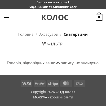
Пропустити
Вишиванки та інший
український традиційний одяг
КОЛОС
0
Головна
/
Аксесуари
/
Скатертини
ФІЛЬТР
Товарів, відповідних вашому запиту, не знайдено.
Visa
PayPal
Stripe
MasterCard
Cash
On
Copyright 2026 ©
ТД Колос
Delivery
MORKVA - корисні сайти