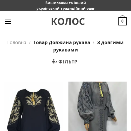
Пропустити
Вишиванки та інший
український традиційний одяг
КОЛОС
0
Головна
/
Товар Довжина рукава
/
З довгими
рукавами
ФІЛЬТР