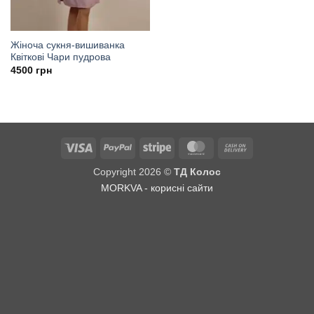
Жіноча сукня-вишиванка
Квіткові Чари пудрова
4500
грн
Visa
PayPal
Stripe
MasterCard
Cash
On
Copyright 2026 ©
ТД Колос
Delivery
MORKVA - корисні сайти