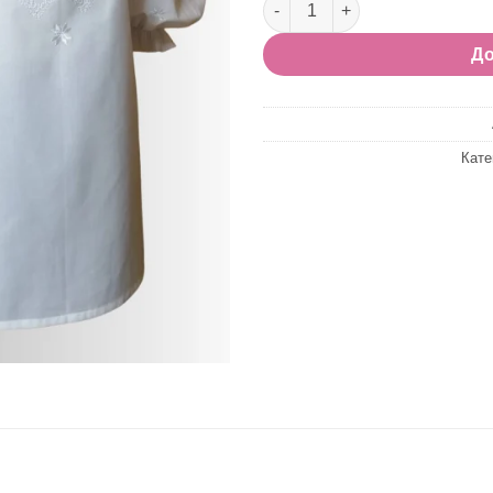
До
Кате