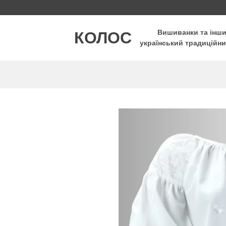
Пропустити
КОЛОС
Вишиванки та інш
український традиційни