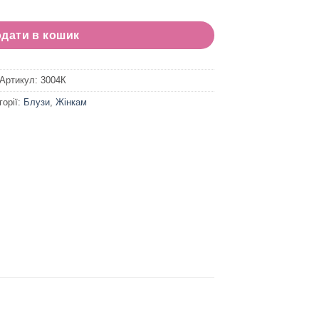
дати в кошик
Артикул:
3004К
горії:
Блузи
,
Жінкам