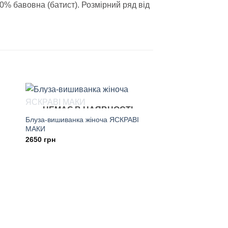
% бавовна (батист). Розмірний ряд від
НЕМАЄ В НАЯВНОСТІ
Блуза-вишиванка жіноча ЯСКРАВІ
МАКИ
2650
грн
НЕМАЄ В Н