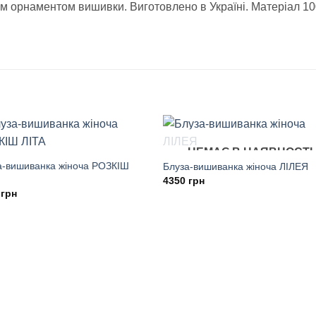
м орнаментом вишивки. Виготовлено в Україні. Матеріал 100
НЕМАЄ В НАЯВНОСТІ
а-вишиванка жіноча РОЗКІШ
Блуза-вишиванка жіноча ЛІЛЕЯ
4350
грн
0
грн