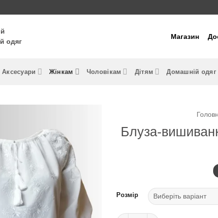
ий
Магазин
До
й одяг
Аксесуари
Жінкам
Чоловікам
Дітям
Домашній одяг
Голов
Блуза-вишиванк
Розмір
Блуза-вишиванка жіноча ЗІРО