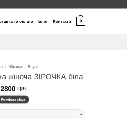
Співробітництво
0
ставка та оплата
Блог
Контакти
на
/
Жінкам
/
Блузи
а жіноча ЗІРОЧКА біла
2800
грн
Розмірна сітка
ЧКА біла кількість