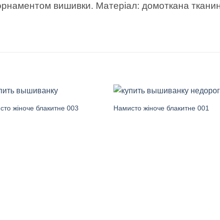
рнаментом вишивки. Матеріал: домоткана тканина
сто жіноче блакитне 003
Намисто жіноче блакитне 001