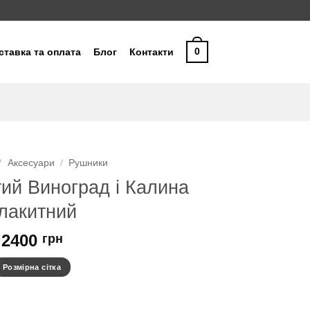
Співробітництво
0
ставка та оплата
Блог
Контакти
/
Аксесуари
/
Рушники
ий Виноград і Калина
лакитний
2400
грн
Розмірна сітка
алина блакитний кількість