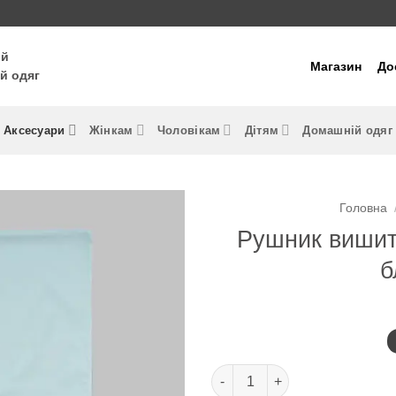
ий
Магазин
До
й одяг
Аксесуари
Жінкам
Чоловікам
Дітям
Домашній одяг
Головна
Рушник вишит
б
Рушник вишитий Виноград і К