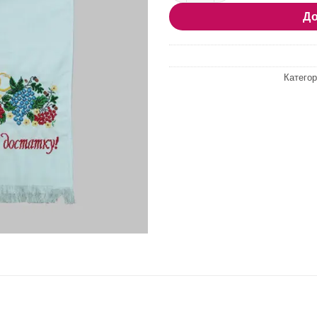
До
Категор