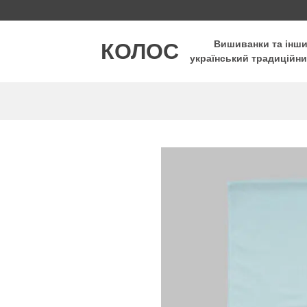
Пропустити
КОЛОС
Вишиванки та інш
український традиційни