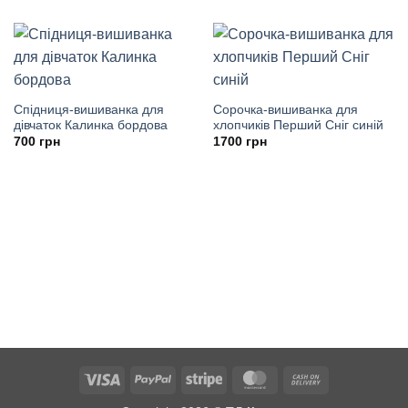
Спідниця-вишиванка для
Сорочка-вишиванка для
дівчаток Калинка бордова
хлопчиків Перший Сніг синій
700
грн
1700
грн
Visa
PayPal
Stripe
MasterCard
Cash
On