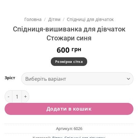
Головна
/
Дітям
/
Спідниці для дівчаток
Спідниця-вишиванка для дівчаток
Стожари синя
600
грн
Розмірна сітка
Зріст
Спідниця-вишиванка для дівчаток Стожари синя кількіст
Додати в кошик
Артикул:
6026