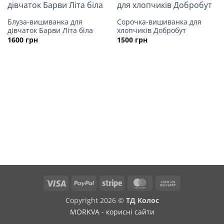
Блуза-вишиванка для
Сорочка-вишиванка для
дівчаток Барви Літа біла
хлопчиків Добробут
1600
грн
1500
грн
Visa
PayPal
Stripe
MasterCard
Cash
On
Copyright 2026 ©
ТД Колос
Delivery
MORKVA - корисні сайти