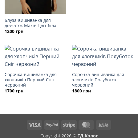
Блуза-вишиванка для
дівчаток Маків Цвіт біла
1200
грн
Сорочка-вишиванка для
Сорочка-вишиванка для
хлопчиків Перший Сніг
хлопчиків Полуботок
червоний
червоний
1700
грн
1800
грн
Visa
PayPal
Stripe
MasterCard
Cash
On
Copyright 2026 ©
ТД Колос