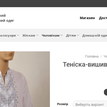
ший
Магазин
Дост
ний одяг
Аксесуари
Жінкам
Чоловікам
Дітям
Домашній одя
Головна
/
Ч
Теніска-вишив
Розмір