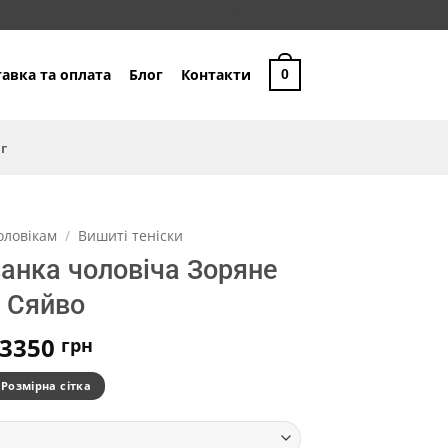
Співробітництво
авка та оплата
Блог
Контакти
0
г
оловікам
/
Вишиті теніски
анка чоловіча Зоряне
Сяйво
3350
грн
Розмірна сітка