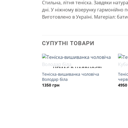
Стильна, літня теніска. Завдяки натур
дні. У ніжному візерунку гармонійно п
Виготовлено в Україні. Матеріал: батис
СУПУТНІ ТОВАРИ
НЕМАЄ В НАЯВНОСТІ
Теніска-вишиванка чоловіча
Тені
Володар біла
черв
1350
грн
495