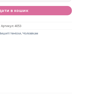
дати в кошик
Артикул:
4053
Вишиті теніски
,
Чоловікам