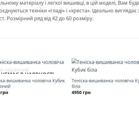
альному матеріалу і легкої вишивці, в цій моделі, Вам бу
оєднуються техніки «гладі» і «хреста». Ідеально виглядає
т. Розмірний ряд від 42 до 60 розміру.
НЕМАЄ В НАЯВНОСТІ
ска-вишиванка чоловіча Кубик
Теніска-вишиванка чоловіча К
оний
біла
0
грн
4950
грн