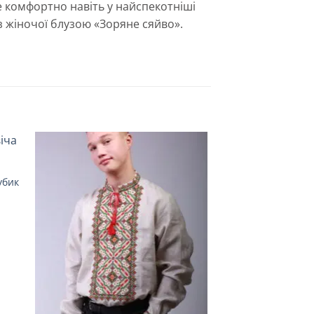
де комфортно навіть у найспекотніші
 з жіночої блузою «Зоряне сяйво».
убик