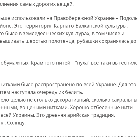
олнения самых дорогих вещей.
ьше использовали на Правобережной Украине – Подоль
йоне. Это территория Карпато-Балканской культуры,
о было в земледельческих культурах, в том числе и
 вышивать шерстью полотенца, рубашки сохранялась до
обумажных, Крамного нитей – “пуха” все-таки вытеснило
итками было распространено по всей Украине. Для это
атем наступала очередь их белить.
мело целью не столько декоративный, сколько сакральн
еленными, вощеными нитками. Хорошо отбеленные нити
сей Украины. Это древняя арийская традиция,
ня, Солнцу.
елях растительного происхождения – отварах травы, кор