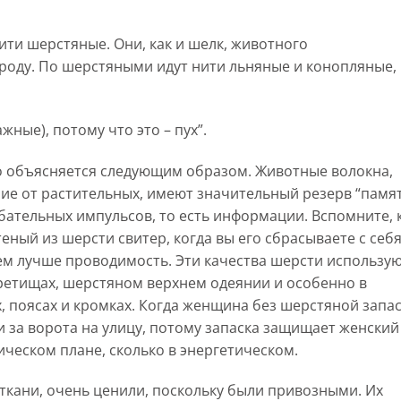
ти шерстяные. Они, как и шелк, животного
роду. По шерстяными идут нити льняные и конопляные,
жные), потому что это – пух”.
о объясняется следующим образом. Животные волокна,
чие от растительных, имеют значительный резерв “памя
бательных импульсов, то есть информации. Вспомните, 
ный из шерсти свитер, когда вы его сбрасываете с себя
ем лучше проводимость. Эти качества шерсти использую
вретищах, шерстяном верхнем одеянии и особенно в
х, поясах и кромках. Когда женщина без шерстяной запа
 за ворота на улицу, потому запаска защищает женский
ическом плане, сколько в энергетическом.
ткани, очень ценили, поскольку были привозными. Их