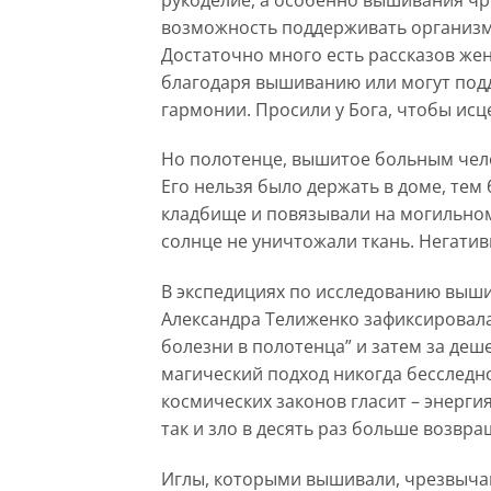
возможность поддерживать организм
Достаточно много есть рассказов жен
благодаря вышиванию или могут под
гармонии. Просили у Бога, чтобы ис
Но полотенце, вышитое больным чело
Его нельзя было держать в доме, тем 
кладбище и повязывали на могильном 
солнце не уничтожали ткань. Негатив
В экспедициях по исследованию выш
Александра Телиженко зафиксировала
болезни в полотенца” и затем за деш
магический подход никогда бесследно
космических законов гласит – энергия
так и зло в десять раз больше возвр
Иглы, которыми вышивали, чрезвычай