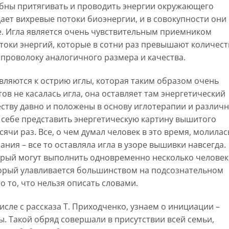
обны притягивать и проводить энергии окружающего
ает вихревые потоки биоэнергии, и в совокупности они
е. Игла является очень чувствительным приемником
токи энергий, которые в сотни раз превышают количест
 проволоку аналогичного размера и качества.
вляются к острию иглы, которая таким образом очень
ов не касалась игла, она оставляет там энергетический
еству давно и положены в основу иглотерапии и различ
 себе представить энергетическую картину вышитого
сячи раз. Все, о чем думал человек в это время, молилас
ния – все то оставляла игла в узоре вышивки навсегда.
орый могут выполнить одновременно несколько человек
торый улавливается большинством на подсознательном
о то, что нельзя описать словами.
исле с рассказа Т. Приходченко, узнаем о инициации –
 Такой обряд совершали в присутствии всей семьи,