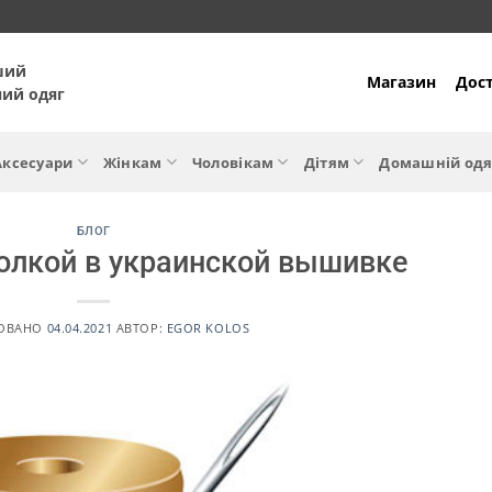
ший
Магазин
Дост
ний одяг
Аксесуари
Жінкам
Чоловікам
Дітям
Домашній одя
БЛОГ
голкой в украинской вышивке
КОВАНО
04.04.2021
АВТОР:
EGOR KOLOS