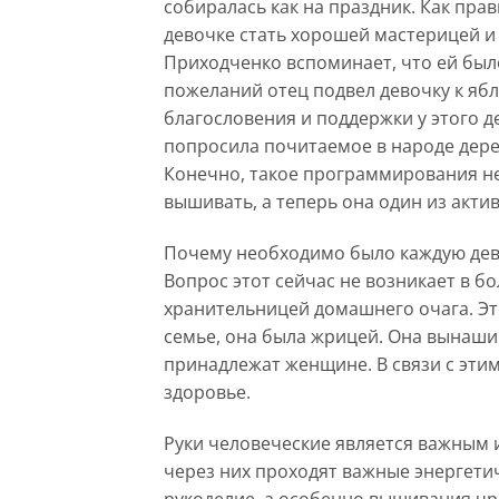
собиралась как на праздник. Как пра
девочке стать хорошей мастерицей и 
Приходченко вспоминает, что ей было
пожеланий отец подвел девочку к ябл
благословения и поддержки у этого д
попросила почитаемое в народе дере
Конечно, такое программирования не
вышивать, а теперь она один из акт
Почему необходимо было каждую деву
Вопрос этот сейчас не возникает в 
хранительницей домашнего очага. Эт
семье, она была жрицей. Она вынашив
принадлежат женщине. В связи с этим
здоровье.
Руки человеческие является важным 
через них проходят важные энергети
рукоделие, а особенно вышивания чр