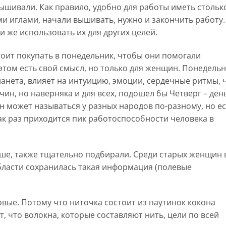
вышивали. Как правило, удобно для работы иметь стольк
еми иглами, начали вышивать, нужно и закончить работу.
и же использовать их для других целей.
тоит покупать в понедельник, чтобы они помогали
этом есть свой смысл, но только для женщин. Понедель
Планета, влияет на интуицию, эмоции, сердечные ритмы, 
чин, но наверняка и для всех, подошел бы Четверг – ден
н может называться у разных народов по-разному, но ес
ак раз приходится пик работоспособности человека в
ыше, также тщательно подбирали. Среди старых женщин 
бласти сохранилась такая информация (полевые
вые. Потому что ниточка состоит из паутинок кокона
, что волокна, которые составляют нить, цели по всей