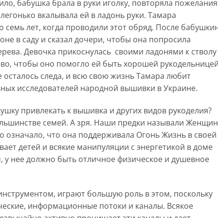
вило, бабушка брала в руки иголку, повторяла пожелания
легонько вкалывала ей в ладонь руки. Тамара
 семь лет, когда проводили этот обряд. После бабушки
оне в саду и сказал дочери, чтобы она попросила
ерева. Девочка прикоснулась своими ладонями к стволу
во, чтобы оно помогло ей быть хорошей рукодельницей
 осталось следа, и всю свою жизнь Тамара любит
ивных исследователей народной вышивки в Украине.
шку привлекать к вышивка и других видов рукоделия?
большинстве семей. А зря. Наши предки называли Женщин
о означало, что она поддерживала Огонь Жизнь в своей
ает детей и всякие манипуляции с энергетикой в ​​доме
, у нее должно быть отличное физическое и душевное
инструментом, играют большую роль в этом, поскольку
ческие, информационные потоки и каналы. Всякое
езвычайно активно прочищает эти каналы и дает