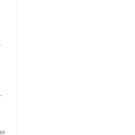
.
-
да