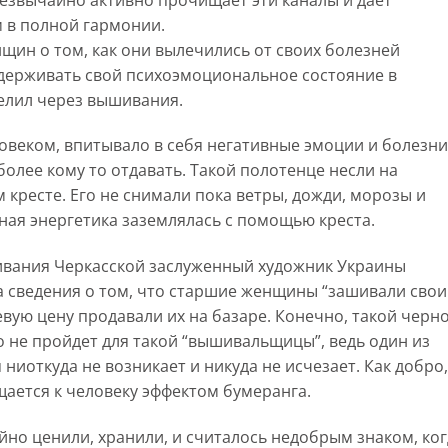
 в полной гармонии.
щин о том, как они вылечились от своих болезней
держивать свой психоэмоциональное состояние в
целил через вышивания.
веком, впитывало в себя негативные эмоции и болезни
более кому то отдавать. Такой полотенце несли на
кресте. Его не снимали пока ветры, дожди, морозы и
ная энергетика заземлялась с помощью креста.
ивания Черкасской заслуженный художник Украины
 сведения о том, что старшие женщины “зашивали свои
евую цену продавали их на базаре. Конечно, такой черно
 не пройдет для такой “вышивальщицы”, ведь один из
 ниоткуда не возникает и никуда не исчезает. Как добро,
ащается к человеку эффектом бумеранга.
но ценили, хранили, и считалось недобрым знаком, ког