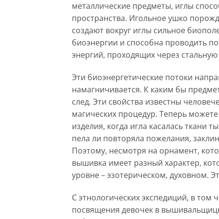
металлические предметы, иглы спос
пространства. Игольное ушко порожд
создают вокруг иглы сильное биопол
биоэнергии и способна проводить по
энергий, проходящих через стальную
Эти биоэнергетические потоки напра
намагничивается. К каким бы предмет
след. Эти свойства известны человеч
магических процедур. Теперь можете
изделия, когда игла касалась ткани ты
пела ли повторяла пожелания, заклина
Поэтому, несмотря на орнамент, кот
вышивка имеет разный характер, ко
уровне – эзотерическом, духовном. Эт
С этнологических экспедиций, в том ч
посвящения девочек в вышивальщицы.