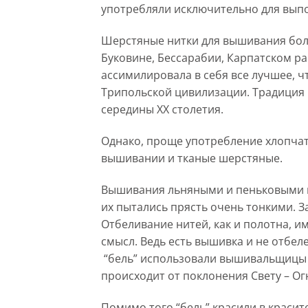
употребляли исключительно для вып
Шерстяные нитки для вышивания бол
Буковине, Бессарабии, Карпатском ра
ассимилировала в себя все лучшее, чт
Трипольской цивилизации. Традиция
середины XX столетия.
Однако, проще употребление хлопчат
вышивании и тканые шерстяные.
Вышивания льняными и пеньковыми н
их пытались прясть очень тонкими. З
Отбеливание нитей, как и полотна, и
смысл. Ведь есть вышивка и не отб
“бель” использовали вышивальщицы в
происходит от поклонения Свету – Ог
Помимо того “бель” красили в красит