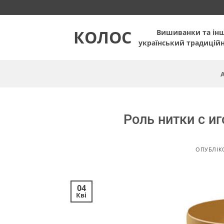
Пропустити
КОЛОС
Вишиванки та ін
український традицій
Роль нитки с и
ОПУБЛІ
04
Кві