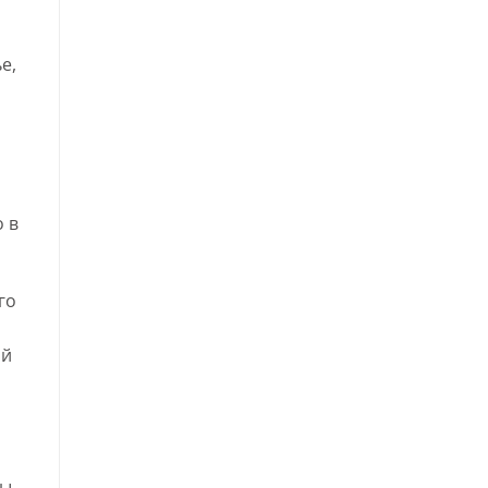
е,
 в
го
ый
ы,