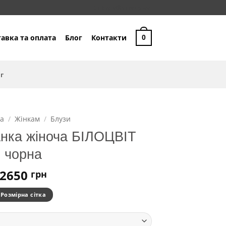
Співробітництво
авка та оплата
Блог
Контакти
0
г
а
/
Жінкам
/
Блузи
нка жіноча БІЛОЦВІТ
чорна
2650
грн
Розмірна сітка