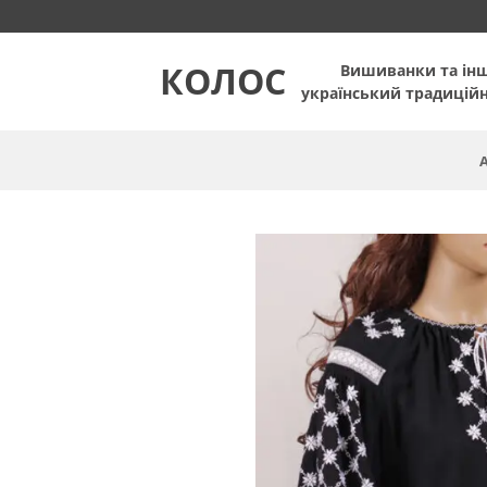
Пропустити
КОЛОС
Вишиванки та ін
український традицій