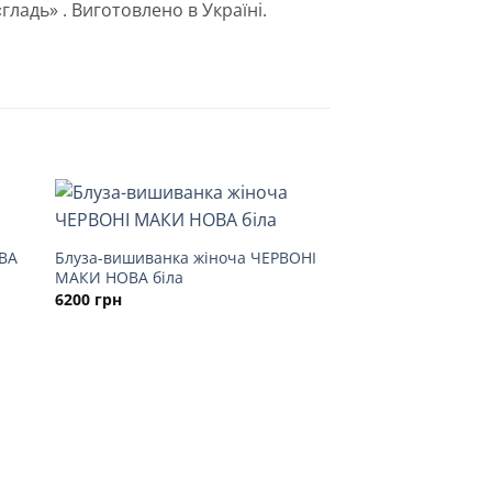
адь» . Виготовлено в Україні.
АВА
Блуза-вишиванка жіноча ЧЕРВОНІ
МАКИ НОВА біла
6200
грн
НЕМАЄ В Н