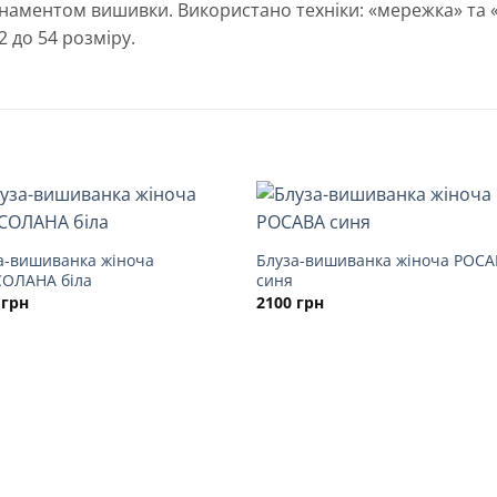
аментом вишивки. Використано техніки: «мережка» та «гл
2 до 54 розміру.
а-вишиванка жіноча
Блуза-вишиванка жіноча РОС
ОЛАНА біла
синя
0
грн
2100
грн