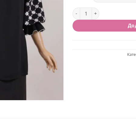
Блуза-вишиванка жіноча БІ
До
Кате