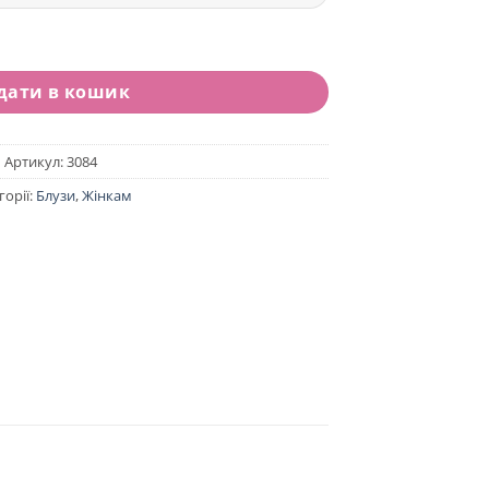
ЛОЦВІТ чорна кількість
дати в кошик
Артикул:
3084
горії:
Блузи
,
Жінкам