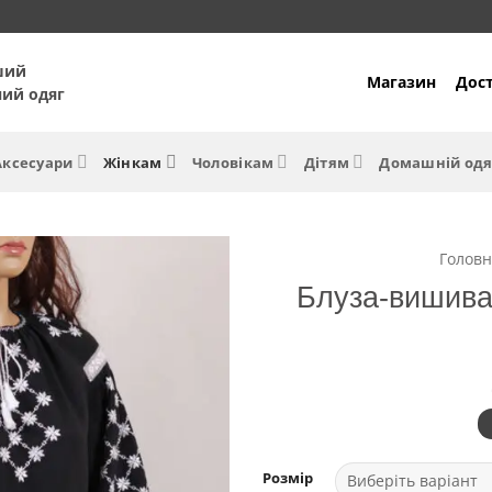
ший
Магазин
Дост
ний одяг
Аксесуари
Жінкам
Чоловікам
Дітям
Домашній одя
Головн
Блуза-вишива
Розмір