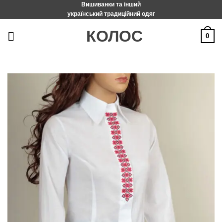
Вишиванки та інший
Пропустити
український традиційний одяг
КОЛОС
0