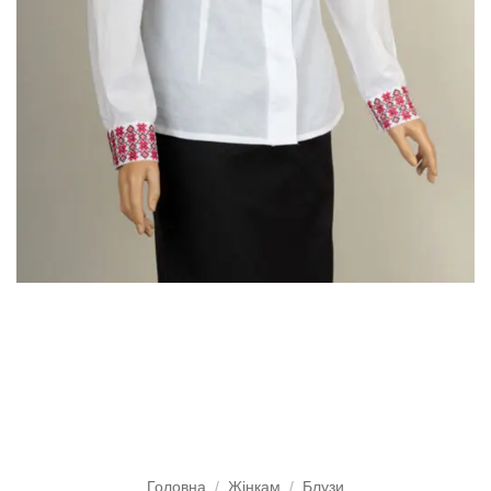
Головна
/
Жінкам
/
Блузи