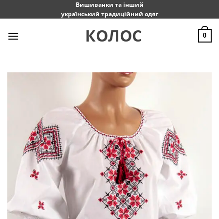
Пропустити
Вишиванки та інший
український традиційний одяг
КОЛОС
0