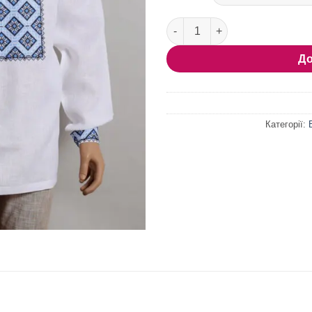
Чоловіча сорочка-вишиванка 
До
Категорії: