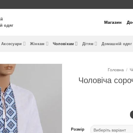
ий
Магазин
До
й одяг
Аксесуари
Жінкам
Чоловікам
Дітям
Домашній одяг
Головна
/
Ч
Чоловіча сор
Розмір