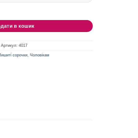
КУБИК синій кількість
дати в кошик
Артикул:
4017
Вишиті сорочки
,
Чоловікам