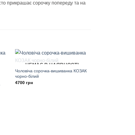
то прикрашає сорочку попереду та на
НЕМАЄ В НАЯВНОСТІ
Чоловіча сорочка-вишиванка КОЗАК
чорно-білий
4700
грн
а