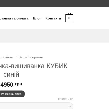
Співробітництво
0
ставка та оплата
Блог
Контакти
оловікам
/
Вишиті сорочки
очка-вишиванка КУБИК
синій
4950
грн
Розмірна сітка
ОЧИСТИТИ