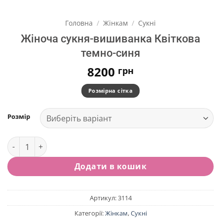
Головна
/
Жінкам
/
Сукні
Жіноча сукня-вишиванка Квіткова
темно-синя
8200
грн
Розмірна сітка
Розмір
Жіноча сукня-вишиванка Квіткова темно-синя кількість
Додати в кошик
Артикул:
3114
Категорії:
Жінкам
,
Сукні