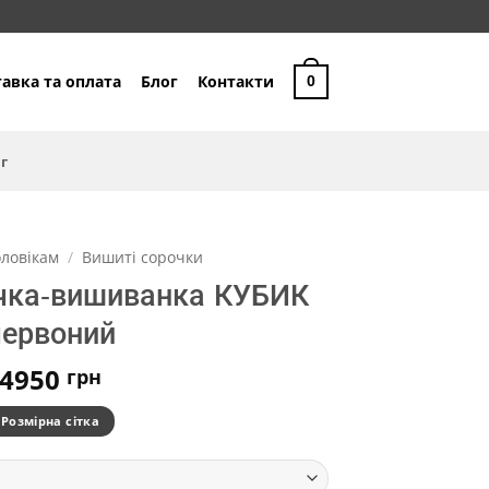
Співробітництво
авка та оплата
Блог
Контакти
0
г
ловікам
/
Вишиті сорочки
очка-вишиванка КУБИК
червоний
4950
грн
Розмірна сітка