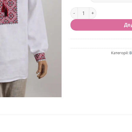
Чоловіча сорочка-вишиванк
До
Категорії:
В