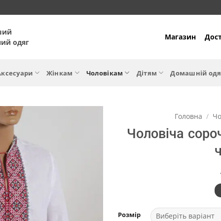
ший
Магазин
Дост
ний одяг
Аксесуари
Жінкам
Чоловікам
Дітям
Домашній одя
Головна
/
Чо
Чоловіча сор
Розмір