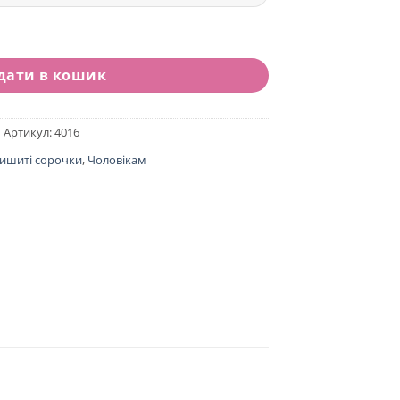
а КУБИК червоний кількість
дати в кошик
Артикул:
4016
ишиті сорочки
,
Чоловікам