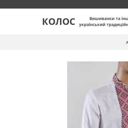
Пропустити
КОЛОС
Вишиванки та ін
український традицій