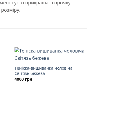
мент густо прикрашає сорочку
 розміру.
Теніска-вишиванка чоловіча
Світязь бежева
4000
грн
НЕМАЄ В Н