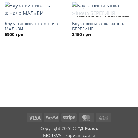
НЕМАЄ В НАЯВНОСТІ
Блуза-вишиванка жіноча
Блуза-вишиванка жіноча
МАЛЬВИ
БЕРЕГИНЯ
6900
грн
3450
грн
Visa
PayPal
Stripe
MasterCard
Cash
On
Copyright 2026 ©
ТД Колос
Delivery
MORKVA - корисні сайти