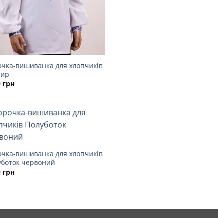
очка-вишиванка для хлопчиків
тир
0
грн
очка-вишиванка для хлопчиків
уботок червоний
0
грн