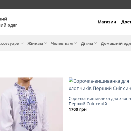
ший
Магазин
Дост
ний одяг
Аксесуари
Жінкам
Чоловікам
Дітям
Домашній одя
Сорочка-вишиванка для хлопч
Перший Сніг синій
1700
грн