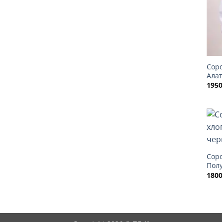
Сор
Ала
195
Сор
Пол
180