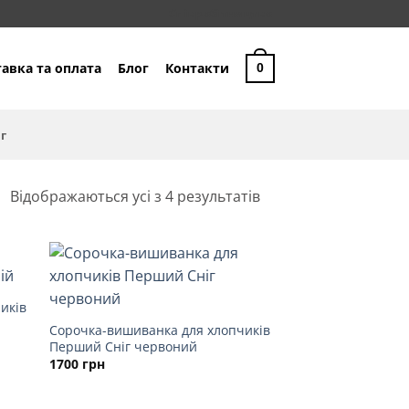
Співробітництво
авка та оплата
Блог
Контакти
0
г
Sorted
Відображаються усі з 4 результатів
by
latest
иків
Сорочка-вишиванка для хлопчиків
Перший Сніг червоний
1700
грн