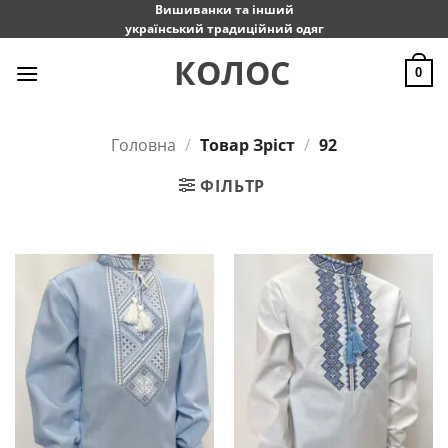
Пропустити
Вишиванки та інший
український традиційний одяг
КОЛОС
0
Головна
/
Товар Зріст
/
92
ФІЛЬТР