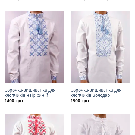
range:
1750 грн
through
2300 грн
Сорочка-вишиванка для
Сорочка-вишиванка для
хлопчиків Явір синій
хлопчиків Володар
1400
грн
1500
грн