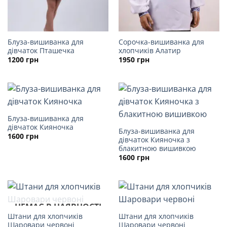
Блуза-вишиванка для
Сорочка-вишиванка для
дівчаток Пташечка
хлопчиків Алатир
1200
грн
1950
грн
Блуза-вишиванка для
дівчаток Кияночка
Блуза-вишиванка для
1600
грн
дівчаток Кияночка з
блакитною вишивкою
1600
грн
НЕМАЄ В НАЯВНОСТІ
Штани для хлопчиків
Штани для хлопчиків
Шаровари червоні
Шаровари червоні