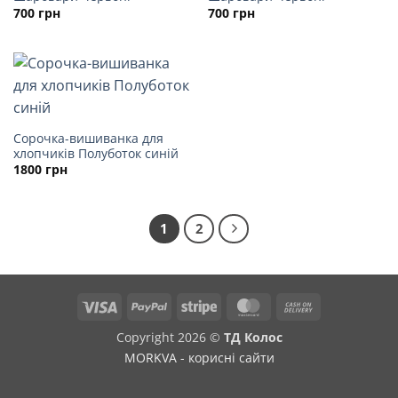
700
грн
700
грн
Сорочка-вишиванка для
хлопчиків Полуботок синій
1800
грн
1
2
Visa
PayPal
Stripe
MasterCard
Cash
On
Copyright 2026 ©
ТД Колос
Delivery
MORKVA - корисні сайти